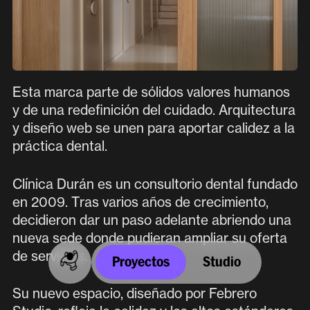
Localización
Plaza de los Mostenses 1,
28015 (Madrid, Spain)
Esta marca parte de sólidos valores humanos
INSTAGRAM
y de una redefinición del cuidado. Arquitectura
y diseño web se unen para aportar calidez a la
práctica dental.
LINKEDIN
Clínica Durán es un consultorio dental fundado
Paseo con la
cultura
,
en 2009. Tras varios años de crecimiento,
decidieron dar un paso adelante abriendo una
la
arquitectura
y las
nueva sede donde pudieran ampliar su oferta
de servicios.
Proyectos
Studio
fundaciones
Su nuevo espacio, diseñado por Febrero